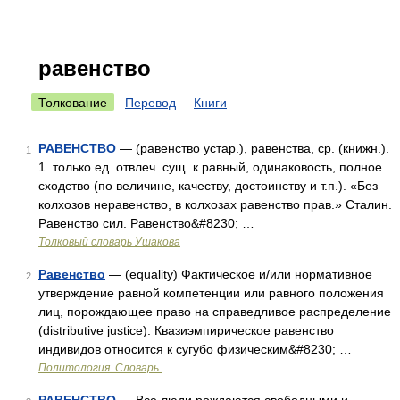
равенство
Толкование
Перевод
Книги
РАВЕНСТВО
— (равенство устар.), равенства, ср. (книжн.).
1
1. только ед. отвлеч. сущ. к равный, одинаковость, полное
сходство (по величине, качеству, достоинству и т.п.). «Без
колхозов неравенство, в колхозах равенство прав.» Сталин.
Равенство сил. Равенство&#8230; …
Толковый словарь Ушакова
Равенство
— (equality) Фактическое и/или нормативное
2
утверждение равной компетенции или равного положения
лиц, порождающее право на справедливое распределение
(distributive justice). Квазиэмпирическое равенство
индивидов относится к сугубо физическим&#8230; …
Политология. Словарь.