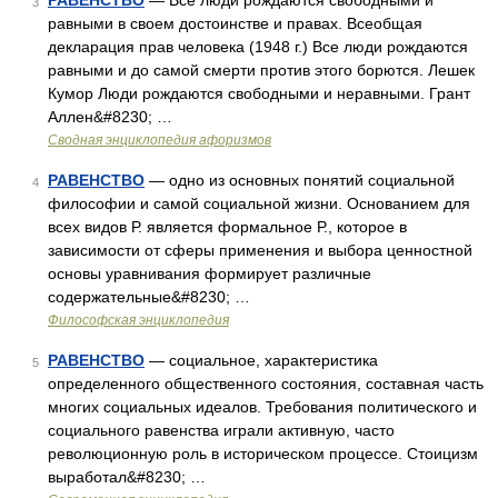
РАВЕНСТВО
— Все люди рождаются свободными и
3
равными в своем достоинстве и правах. Всеобщая
декларация прав человека (1948 г.) Все люди рождаются
равными и до самой смерти против этого борются. Лешек
Кумор Люди рождаются свободными и неравными. Грант
Аллен&#8230; …
Сводная энциклопедия афоризмов
РАВЕНСТВО
— одно из основных понятий социальной
4
философии и самой социальной жизни. Основанием для
всех видов Р. является формальное Р., которое в
зависимости от сферы применения и выбора ценностной
основы уравнивания формирует различные
содержательные&#8230; …
Философская энциклопедия
РАВЕНСТВО
— социальное, характеристика
5
определенного общественного состояния, составная часть
многих социальных идеалов. Требования политического и
социального равенства играли активную, часто
революционную роль в историческом процессе. Стоицизм
выработал&#8230; …