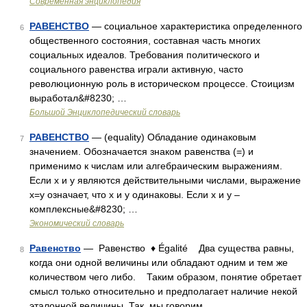
Современная энциклопедия
РАВЕНСТВО
— социальное характеристика определенного
6
общественного состояния, составная часть многих
социальных идеалов. Требования политического и
социального равенства играли активную, часто
революционную роль в историческом процессе. Стоицизм
выработал&#8230; …
Большой Энциклопедический словарь
РАВЕНСТВО
— (equality) Обладание одинаковым
7
значением. Обозначается знаком равенства (=) и
применимо к числам или алгебраическим выражениям.
Если х и у являются действительными числами, выражение
х=у означает, что х и у одинаковы. Если х и у –
комплексные&#8230; …
Экономический словарь
Равенство
— Равенство ♦ Égalité Два существа равны,
8
когда они одной величины или обладают одним и тем же
количеством чего либо. Таким образом, понятие обретает
смысл только относительно и предполагает наличие некой
эталонной величины. Так, мы говорим …