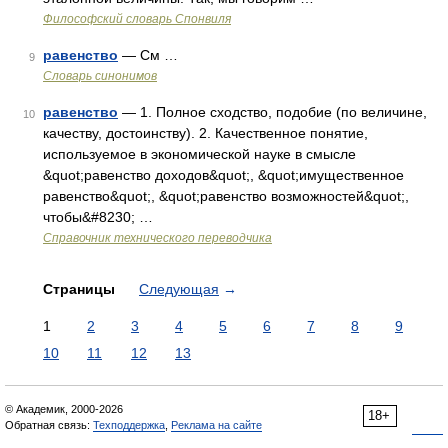
Философский словарь Спонвиля
равенство
— См …
9
Словарь синонимов
равенство
— 1. Полное сходство, подобие (по величине,
10
качеству, достоинству). 2. Качественное понятие,
используемое в экономической науке в смысле
&quot;равенство доходов&quot;, &quot;имущественное
равенство&quot;, &quot;равенство возможностей&quot;,
чтобы&#8230; …
Справочник технического переводчика
Страницы
Следующая
→
1
2
3
4
5
6
7
8
9
10
11
12
13
© Академик, 2000-2026
18+
Обратная связь:
Техподдержка
,
Реклама на сайте